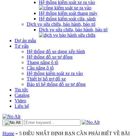
Hệ thống kiểm soát xe ra vào
Hệ thống kiểm soát thang máy
Hệ thống kiểm soát cửa, sảnh
Dịch vụ sửa chữa, bảo hành, bảo trì
Dịch vụ sửa chữa, bảo hành, bảo trì
Dự án mẫu
Tư vấn
Hệ thống đỗ xe dạng xếp hình
Hệ thống đỗ xe tự động
Thang nâng ô tô
Cầu nâng ô tô
Hệ thống kiểm soát xe ra vào
Thiết bị hỗ trợ đỗ xe
Bảo trì hệ thống đỗ xe tự động
Tin tức
Catalog
Video
Liên hệ
Home
»
5 ĐIỀU NHẤT ĐỊNH BẠN CẦN PHẢI BIẾT VỀ BÃI