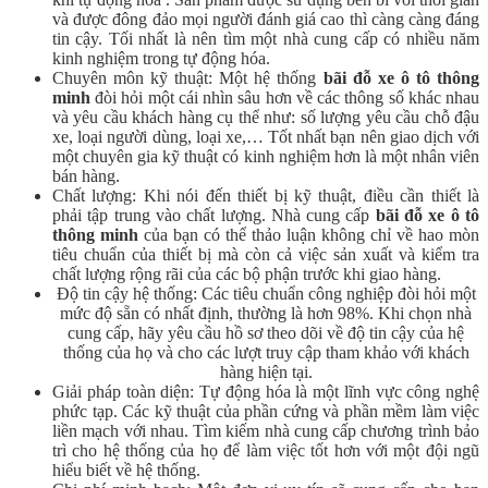
và được đông đảo mọi người đánh giá cao thì càng càng đáng
tin cậy. Tối nhất là nên tìm một nhà cung cấp có nhiều năm
kinh nghiệm trong tự động hóa.
Chuyên môn kỹ thuật: Một hệ thống
bãi đỗ xe ô tô thông
minh
đòi hỏi một cái nhìn sâu hơn về các thông số khác nhau
và yêu cầu khách hàng cụ thể như: số lượng yêu cầu chỗ đậu
xe, loại người dùng, loại xe,… Tốt nhất bạn nên giao dịch với
một chuyên gia kỹ thuật có kinh nghiệm hơn là một nhân viên
bán hàng.
Chất lượng: Khi nói đến thiết bị kỹ thuật, điều cần thiết là
phải tập trung vào chất lượng. Nhà cung cấp
bãi đỗ xe ô tô
thông minh
của bạn có thể thảo luận không chỉ về hao mòn
tiêu chuẩn của thiết bị mà còn cả việc sản xuất và kiểm tra
chất lượng rộng rãi của các bộ phận trước khi giao hàng.
Độ tin cậy hệ thống: Các tiêu chuẩn công nghiệp đòi hỏi một
mức độ sẵn có nhất định, thường là hơn 98%. Khi chọn nhà
cung cấp, hãy yêu cầu hồ sơ theo dõi về độ tin cậy của hệ
thống của họ và cho các lượt truy cập tham khảo với khách
hàng hiện tại.
Giải pháp toàn diện: Tự động hóa là một lĩnh vực công nghệ
phức tạp. Các kỹ thuật của phần cứng và phần mềm làm việc
liền mạch với nhau. Tìm kiếm nhà cung cấp chương trình bảo
trì cho hệ thống của họ để làm việc tốt hơn với một đội ngũ
hiểu biết về hệ thống.