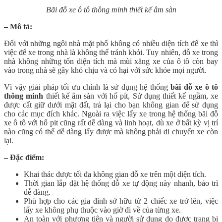
Bãi đỗ xe ô tô thông minh thiết kế âm sàn
– Mô tả:
Đối với những ngôi nhà mặt phố không có nhiều diện tích để xe thì
việc để xe trong nhà là không thể tránh khỏi. Tuy nhiên, đỗ xe trong
nhà không những tốn diện tích mà mùi xăng xe của ô tô còn bay
vào trong nhà sẽ gây khó chịu và có hại với sức khỏe mọi người.
Vì vậy giải pháp tối ưu chính là sử dụng hệ thống
bãi đỗ xe ô tô
thông minh
thiết kế âm sàn với hố pít, Sử dụng thiết kế ngầm, xe
được cất giữ dưới mặt đất, trả lại cho bạn không gian để sử dụng
cho các mục đích khác. Ngoài ra việc lấy xe trong hệ thống bãi đỗ
xe ô tô với hố pit cũng rất dễ dàng và linh hoạt, dù xe ở bất kỳ vị trí
nào cũng có thể dễ dàng lấy được mà không phải di chuyển xe còn
lại.
– Đặc điểm:
Khai thác được tối đa không gian đỗ xe trên một diện tích.
Thời gian lắp đặt hệ thống đỗ xe tự động này nhanh, bảo trì
dễ dàng.
Phù hợp cho các gia đình sở hữu từ 2 chiếc xe trở lên, việc
lấy xe không phụ thuộc vào giờ đi về của từng xe.
An toàn với phương tiện và người sử dụng do được trang bị