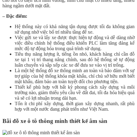
cho nơi có diện tích hình vuông, hình chữ nhật có nhiều tầng, nhiều
hàng ngầm dưới mặt đất.
– Đặc điểm:
Hệ thống này có khả năng tận dụng được tối đa không gian
sử dụng nhờ việc bố trí nhiều tầng để xe.
Việc gửi xe và lấy xe được thực hiện tự động và dễ dàng nhờ
việc điều chỉnh hệ thống điều khiển PLC làm tăng đáng kể
mức độ tự động hóa trong quá trình sử dụng.
Tiêu thụ năng lượng ít, tiếng ồn nhỏ, khách hàng chỉ cần đỗ
xe tại 1 vị trí thang nâng chính, sau đó hệ thống sẽ tự động
luân chuyển và sắp xếp các xe để đưa xe vào vị trí trống.
Là một hệ thống đỗ xe thông minh an toàn và bảo đảm với sự
trợ giúp của hệ thống khóa mật khẩu, chỉ chủ sở hữu mới biết
mật khẩu, đảm bảo an toàn tuyệt đối cho phương tiện.
Thiết kế phù hợp với bất kỳ phong cách xây dựng và môi
trường nào, giảm thiểu yêu cầu về đất đai, tối đa hóa hiệu quả
và sẽ có lợi nhuận trong dài hạn.
Tốn ít chi phí xây dựng, thời gian xây dựng nhanh, rất phù
hợp với một nước đang phát triển như Việt Nam.
Bãi đỗ xe ô tô thông minh thiết kế âm sàn