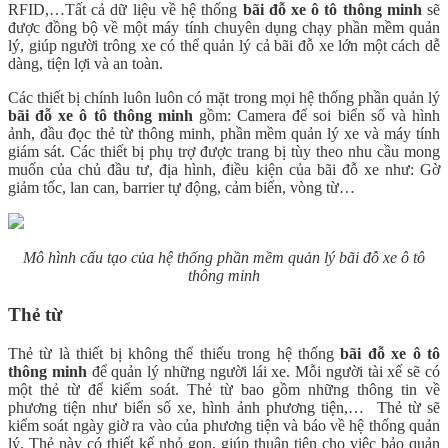
RFID,…Tất cả dữ liệu về hệ thống
bãi đỗ xe ô tô thông minh
sẽ
được đồng bộ về một máy tính chuyên dụng chạy phần mềm quản
lý, giúp người trông xe có thể quản lý cả bãi đỗ xe lớn một cách dễ
dàng, tiện lợi và an toàn.
Các thiết bị chính luôn luôn có mặt trong mọi hệ thống phần quản lý
bãi đỗ xe ô tô thông minh
gồm: Camera để soi biển số và hình
ảnh, đầu đọc thẻ từ thông minh, phần mềm quản lý xe và máy tính
giám sát. Các thiết bị phụ trợ được trang bị tùy theo nhu cầu mong
muốn của chủ đầu tư, địa hình, điều kiện của bãi đỗ xe như: Gờ
giảm tốc, lan can, barrier tự động, cảm biến, vòng từ…
Mô hình cấu tạo của hệ thống phần mềm quản lý bãi đỗ xe ô tô
thông minh
Thẻ từ
Thẻ từ là thiết bị không thể thiếu trong hệ thống
bãi đỗ xe ô tô
thông minh
để quản lý những người lái xe. Mỗi người tài xế sẽ có
một thẻ từ để kiểm soát. Thẻ từ bao gồm những thông tin về
phương tiện như biển số xe, hình ảnh phương tiện,… Thẻ từ sẽ
kiểm soát ngày giờ ra vào của phương tiện và báo về hệ thống quản
lý. Thẻ này có thiết kế nhỏ gọn, giúp thuận tiện cho việc bảo quản