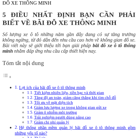
ĐỖ XE THÔNG MINH
5 ĐIỀU NHẤT ĐỊNH BẠN CẦN PHẢI
BIẾT VỀ BÃI ĐỖ XE THÔNG MINH
Số lượng xe ô tô những năm gần đây đang có sự tăng trưởng
không ngừng, từ đó dẫn đến nhu cầu cao hơn về không gian đỗ xe.
Bài viết này sẽ giới thiệu tới bạn giải pháp
bãi đỗ xe ô tô thông
minh
nhằm đáp ứng nhu cầu cấp thiết hiện nay.
Tóm tắt nội dung
Lợi ích của bãi đỗ xe ô tô thông minh
Tiết kiệm nhiên liệu, tiền bạc và thời gian
Tăng độ an toàn, giảm căng thẳng khi tìm chỗ đỗ
Tối ưu về mặt diện tích
Giảm lưu lượng xe trong không gian gửi xe
Giảm ô nhiễm môi trường
Trải nghiệm người dùng nâng cao
Giảm chi phí quản lý
Hệ thống phần mềm quản lý bãi đỗ xe ô tô thông minh gồm
những yếu tố nào?