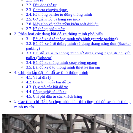
Thẻ từ
Đầu đọc thẻ từ
Camera chuyên dụng
Hệ thống barrier tự động thông minh
Gờ giảm tốc và hàng rào inox
Máy tính và phần mềm kiểm soát dữ liệu
Hệ thống phần mềm
Phân loại các dạng bãi đỗ xe thông minh phổ biến
Bãi đỗ xe ô tô thông minh xếp hình (puzzle parking)
Bãi đỗ xe ô tô thông minh sử dụng thang nâng đơn (Stacker
parking)
Bãi đỗ xe ô tô thông minh sử dụng công nghệ di chuyển
pallet (Robocar)
Bãi đỗ xe thông minh xoay vòng ngang
Bãi đỗ xe ô tô thông minh thiết kế âm sàn
Chi phí lắp đặt bãi đỗ xe ô tô thông minh
Vị trí địa lý
Loại hình của bãi đỗ xe
Quy mô của bãi đỗ xe
Công nghệ bãi đỗ xe
Chi phí đầu tư của khách hàng
Các tiêu chí để lựa chọn nhà thầu thi công bãi đỗ xe ô tô thông
minh uy tín