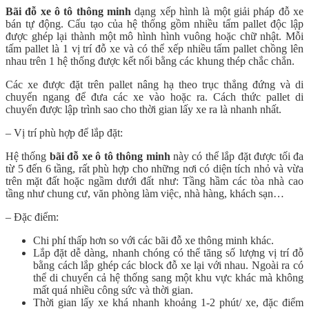
Bãi đỗ xe ô tô thông minh
dạng xếp hình là một giải pháp đỗ xe
bán tự động. Cấu tạo của hệ thống gồm nhiều tấm pallet độc lập
được ghép lại thành một mô hình hình vuông hoặc chữ nhật. Mỗi
tấm pallet là 1 vị trí đỗ xe và có thể xếp nhiều tấm pallet chồng lên
nhau trên 1 hệ thống được kết nối bằng các khung thép chắc chắn.
Các xe được đặt trên pallet nâng hạ theo trục thẳng đứng và di
chuyển ngang để đưa các xe vào hoặc ra. Cách thức pallet di
chuyển được lập trình sao cho thời gian lấy xe ra là nhanh nhất.
– Vị trí phù hợp để lắp đặt:
Hệ thống
bãi đỗ xe ô tô thông minh
này có thể lắp đặt được tối đa
từ 5 đến 6 tầng, rất phù hợp cho những nơi có diện tích nhỏ và vừa
trên mặt đất hoặc ngầm dưới đất như: Tầng hầm các tòa nhà cao
tầng như chung cư, văn phòng làm việc, nhà hàng, khách sạn…
– Đặc điểm:
Chi phí thấp hơn so với các bãi đỗ xe thông minh khác.
Lắp đặt dễ dàng, nhanh chóng có thể tăng số lượng vị trí đỗ
bằng cách lắp ghép các block đỗ xe lại với nhau. Ngoài ra có
thể di chuyển cả hệ thống sang một khu vực khác mà không
mất quá nhiều công sức và thời gian.
Thời gian lấy xe khá nhanh khoảng 1-2 phút/ xe, đặc điểm