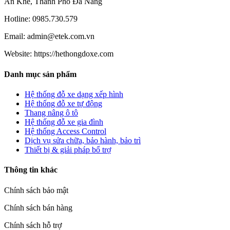
An Khê, Thành Phố Đà Nẵng
Hotline: 0985.730.579
Email: admin@etek.com.vn
Website: https://hethongdoxe.com
Danh mục sản phẩm
Hệ thống đỗ xe dạng xếp hình
Hệ thống đỗ xe tự động
Thang nâng ô tô
Hệ thống đỗ xe gia đình
Hệ thống Access Control
Dịch vụ sửa chữa, bảo hành, bảo trì
Thiết bị & giải pháp bổ trợ
Thông tin khác
Chính sách bảo mật
Chính sách bán hàng
Chính sách hỗ trợ