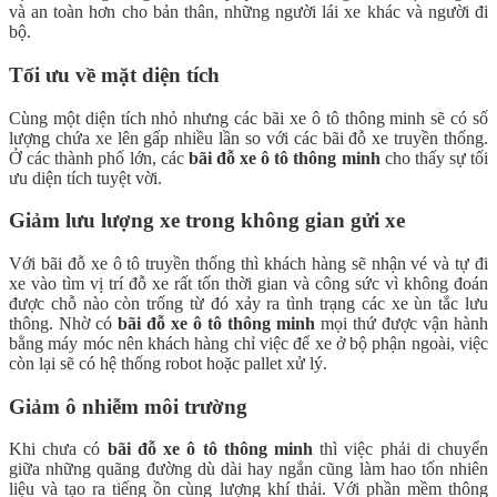
và an toàn hơn cho bản thân, những người lái xe khác và người đi
bộ.
Tối ưu về mặt diện tích
Cùng một diện tích nhỏ nhưng các bãi xe ô tô thông minh sẽ có số
lượng chứa xe lên gấp nhiều lần so với các bãi đỗ xe truyền thống.
Ở các thành phố lớn, các
bãi đỗ xe ô tô thông minh
cho thấy sự tối
ưu diện tích tuyệt vời.
Giảm lưu lượng xe trong không gian gửi xe
Với bãi đỗ xe ô tô truyền thống thì khách hàng sẽ nhận vé và tự đi
xe vào tìm vị trí đỗ xe rất tốn thời gian và công sức vì không đoán
được chỗ nào còn trống từ đó xảy ra tình trạng các xe ùn tắc lưu
thông. Nhờ có
bãi đỗ xe ô tô thông minh
mọi thứ được vận hành
bằng máy móc nên khách hàng chỉ việc để xe ở bộ phận ngoài, việc
còn lại sẽ có hệ thống robot hoặc pallet xử lý.
Giảm ô nhiễm môi trường
Khi chưa có
bãi đỗ xe ô tô thông minh
thì việc phải di chuyển
giữa những quãng đường dù dài hay ngắn cũng làm hao tốn nhiên
liệu và tạo ra tiếng ồn cùng lượng khí thải. Với phần mềm thông