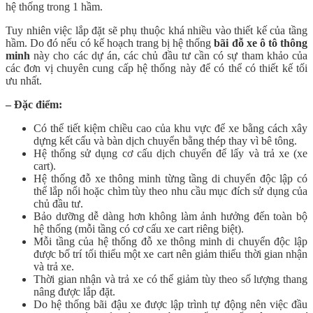
hệ thống trong 1 hầm.
Tuy nhiên việc lắp đặt sẽ phụ thuộc khá nhiều vào thiết kế của tầng
hầm. Do đó nếu có kế hoạch trang bị hệ thống
bãi đỗ xe ô tô thông
minh
này cho các dự án, các chủ đầu tư cần có sự tham khảo của
các đơn vị chuyên cung cấp hệ thống này để có thể có thiết kế tối
ưu nhất.
– Đặc điểm:
Có thể tiết kiệm chiều cao của khu vực để xe bằng cách xây
dựng kết cấu và bàn dịch chuyển bằng thép thay vì bê tông.
Hệ thống sử dụng cơ cấu dịch chuyển để lấy và trả xe (xe
cart).
Hệ thống đỗ xe thông minh từng tầng di chuyển độc lập có
thể lắp nổi hoặc chìm tùy theo nhu cầu mục đích sử dụng của
chủ đầu tư.
Bảo dưỡng dễ dàng hơn không làm ảnh hưởng đến toàn bộ
hệ thống (mỗi tầng có cơ cấu xe cart riêng biệt).
Mỗi tầng của hệ thống đỗ xe thông minh di chuyển độc lập
được bố trí tối thiểu một xe cart nên giảm thiểu thời gian nhận
và trả xe.
Thời gian nhận và trả xe có thể giảm tùy theo số lượng thang
nâng được lắp đặt.
Do hệ thống bãi đậu xe được lập trình tự động nên việc đầu