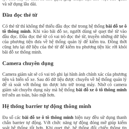
và sử dụng lâu dài.
Đầu đọc thẻ từ
Có thẻ từ thì không thể thiếu đầu đọc thẻ trong hệ thống
bãi đỗ xe ô
tô thông minh
. Khi vào bãi đỗ xe, người dùng sẽ quẹt thẻ từ vào
đầu đọc. Đầu đọc thẻ từ có vai trò đọc thẻ từ, truyền những dữ liệu
của phương tiện đưa về hệ thống quản lý để kiểm tra. Đồng thời
cũng lưu lại dữ liệu của thẻ từ để kiểm tra phương tiện lúc rời khỏi
bãi đỗ xe thông minh.
Camera chuyên dụng
Camera giám sát sẽ có vai trò ghi lại hình ảnh chính xác của phương
tiện và biển số xe. Sau đó dữ liệu được chuyển về hệ thống quản lý
để rà soát với thông tin được lưu trữ trong máy. Nhờ có camera
giám sát chuyên dụng này mà hệ thống
bãi đỗ xe ô tô thông minh
trở nên an toàn, bảo mật hơn.
Hệ thống barrier tự động thông minh
Đa số các
bãi đỗ xe ô tô thông minh
hiện nay đều sử dụng thanh
chắn barrier tự động. Với chức năng tự động đóng mở giúp kiểm
soát hệ thống tốt hơn. Khi quẹt thẻ, hệ thống đối chiếu thông tin