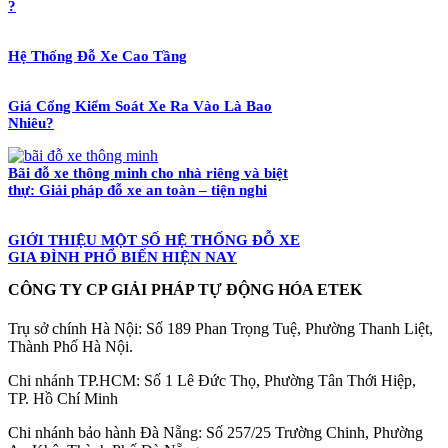
?
Hệ Thống Đỗ Xe Cao Tầng
Giá Cổng Kiểm Soát Xe Ra Vào Là Bao
Nhiêu?
Bãi đỗ xe thông minh cho nhà riêng và biệt
thự: Giải pháp đỗ xe an toàn – tiện nghi
GIỚI THIỆU MỘT SỐ HỆ THỐNG ĐỖ XE
GIA ĐÌNH PHỔ BIẾN HIỆN NAY
CÔNG TY CP GIẢI PHÁP TỰ ĐỘNG HÓA ETEK
Trụ sở chính Hà Nội: Số 189 Phan Trọng Tuệ, Phường Thanh Liệt,
Thành Phố Hà Nội.
Chi nhánh TP.HCM: Số 1 Lê Đức Thọ, Phường Tân Thới Hiệp,
TP. Hồ Chí Minh
Chi nhánh bảo hành Đà Nẵng: Số 257/25 Trường Chinh, Phường