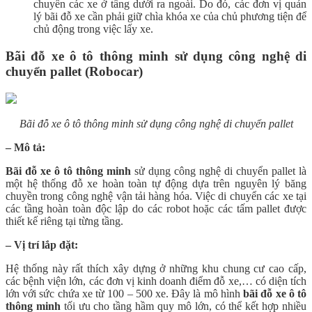
chuyển các xe ở tầng dưới ra ngoài. Do đó, các đơn vị quản
lý bãi đỗ xe cần phải giữ chìa khóa xe của chủ phương tiện để
chủ động trong việc lấy xe.
Bãi đỗ xe ô tô thông minh sử dụng công nghệ di
chuyển pallet (Robocar)
Bãi đỗ xe ô tô thông minh sử dụng công nghệ di chuyển pallet
– Mô tả:
Bãi đỗ xe ô tô thông minh
sử dụng công nghệ di chuyển pallet là
một hệ thống đỗ xe hoàn toàn tự động dựa trên nguyên lý băng
chuyền trong công nghệ vận tải hàng hóa. Việc di chuyển các xe tại
các tầng hoàn toàn độc lập do các robot hoặc các tấm pallet được
thiết kế riêng tại từng tầng.
– Vị trí lắp đặt:
Hệ thống này rất thích xây dựng ở những khu chung cư cao cấp,
các bệnh viện lớn, các đơn vị kinh doanh điểm đỗ xe,… có diện tích
lớn với sức chứa xe từ 100 – 500 xe. Đây là mô hình
bãi đỗ xe ô tô
thông minh
tối ưu cho tầng hầm quy mô lớn, có thể kết hợp nhiều