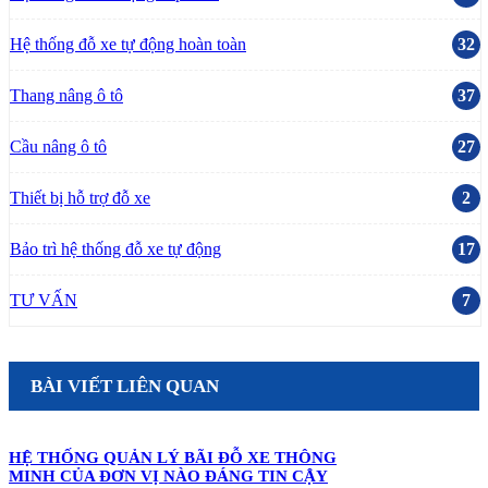
Hệ thống đỗ xe tự động hoàn toàn
32
Thang nâng ô tô
37
Cầu nâng ô tô
27
Thiết bị hỗ trợ đỗ xe
2
Bảo trì hệ thống đỗ xe tự động
17
TƯ VẤN
7
BÀI VIẾT LIÊN QUAN
HỆ THỐNG QUẢN LÝ BÃI ĐỖ XE THÔNG
MINH CỦA ĐƠN VỊ NÀO ĐÁNG TIN CẬY