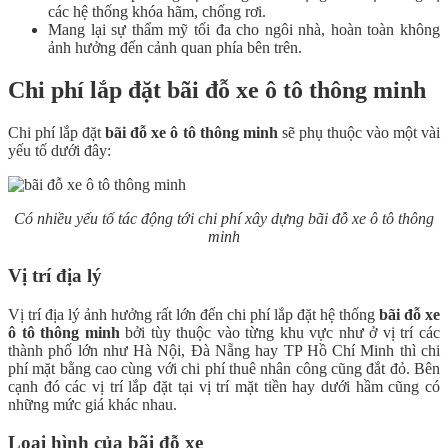
các hệ thống khóa hãm, chống rơi.
Mang lại sự thẩm mỹ tối đa cho ngôi nhà, hoàn toàn không
ảnh hưởng đến cảnh quan phía bên trên.
Chi phí lắp đặt bãi đỗ xe ô tô thông minh
Chi phí lắp đặt
bãi đỗ xe ô tô thông minh
sẽ phụ thuộc vào một vài
yếu tố dưới đây:
Có nhiều yếu tố tác động tới chi phí xây dựng bãi đỗ xe ô tô thông
minh
Vị trí địa lý
Vị trí địa lý ảnh hưởng rất lớn đến chi phí lắp đặt hệ thống
bãi đỗ xe
ô tô thông minh
bởi tùy thuộc vào từng khu vực như ở vị trí các
thành phố lớn như Hà Nội, Đà Nẵng hay TP Hồ Chí Minh thì chi
phí mặt bằng cao cùng với chi phí thuê nhân công cũng đắt đỏ. Bên
cạnh đó các vị trí lắp đặt tại vị trí mặt tiền hay dưới hầm cũng có
những mức giá khác nhau.
Loại hình của bãi đỗ xe