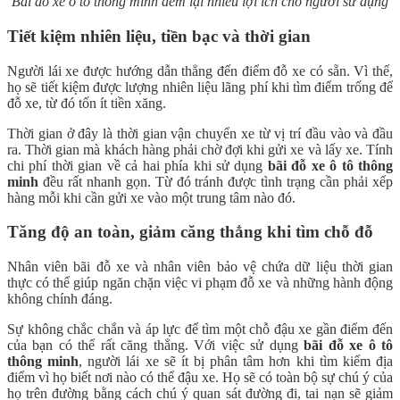
Bãi đỗ xe ô tô thông minh đem lại nhiều lợi ích cho người sử dụng
Tiết kiệm nhiên liệu, tiền bạc và thời gian
Người lái xe được hướng dẫn thẳng đến điểm đỗ xe có sẵn. Vì thế,
họ sẽ tiết kiệm được lượng nhiên liệu lãng phí khi tìm điểm trống để
đỗ xe, từ đó tốn ít tiền xăng.
Thời gian ở đây là thời gian vận chuyển xe từ vị trí đầu vào và đầu
ra. Thời gian mà khách hàng phải chờ đợi khi gửi xe và lấy xe. Tính
chi phí thời gian về cả hai phía khi sử dụng
bãi đỗ xe ô tô thông
minh
đều rất nhanh gọn. Từ đó tránh được tình trạng cần phải xếp
hàng mỗi khi cần gửi xe vào một trung tâm nào đó.
Tăng độ an toàn, giảm căng thẳng khi tìm chỗ đỗ
Nhân viên bãi đỗ xe và nhân viên bảo vệ chứa dữ liệu thời gian
thực có thể giúp ngăn chặn việc vi phạm đỗ xe và những hành động
không chính đáng.
Sự không chắc chắn và áp lực để tìm một chỗ đậu xe gần điểm đến
của bạn có thể rất căng thẳng. Với việc sử dụng
bãi đỗ xe ô tô
thông minh
, người lái xe sẽ ít bị phân tâm hơn khi tìm kiếm địa
điểm vì họ biết nơi nào có thể đậu xe. Họ sẽ có toàn bộ sự chú ý của
họ trên đường bằng cách chú ý quan sát đường đi, tai nạn sẽ giảm