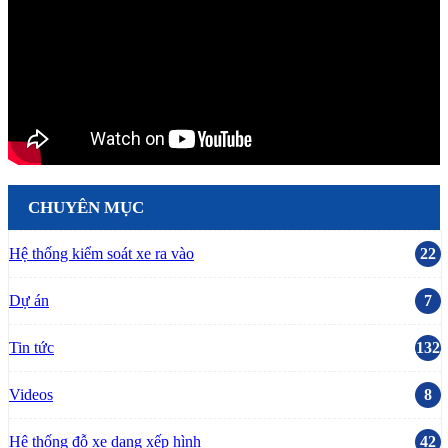
CHUYÊN MỤC
Hệ thống kiểm soát xe ra vào
22
Dự án
7
Tin tức
132
Videos
8
Hệ thống đỗ xe dạng xếp hình
42