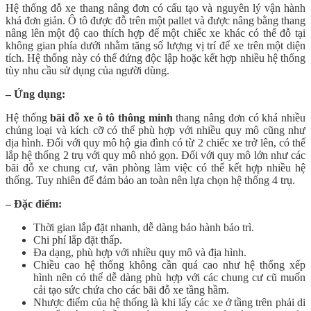
Hệ thống đỗ xe thang nâng đơn có cấu tạo và nguyên lý vận hành
khá đơn giản. Ô tô được đỗ trên một pallet và được nâng bằng thang
nâng lên một độ cao thích hợp để một chiếc xe khác có thể đỗ tại
không gian phía dưới nhằm tăng số lượng vị trí để xe trên một diện
tích. Hệ thống này có thể đứng độc lập hoặc kết hợp nhiều hệ thống
tùy nhu cầu sử dụng của người dùng.
– Ứng dụng:
Hệ thống
bãi đỗ xe ô tô thông minh
thang nâng đơn có khá nhiều
chủng loại và kích cỡ có thể phù hợp với nhiều quy mô cũng như
địa hình. Đối với quy mô hộ gia đình có từ 2 chiếc xe trở lên, có thể
lắp hệ thống 2 trụ với quy mô nhỏ gọn. Đối với quy mô lớn như các
bãi đỗ xe chung cư, văn phòng làm việc có thể kết hợp nhiều hệ
thống. Tuy nhiên để đảm bảo an toàn nên lựa chọn hệ thống 4 trụ.
– Đặc điểm:
Thời gian lắp đặt nhanh, dễ dàng bảo hành bảo trì.
Chi phí lắp đặt thấp.
Đa dạng, phù hợp với nhiều quy mô và địa hình.
Chiều cao hệ thống không cần quá cao như hệ thống xếp
hình nên có thể dễ dàng phù hợp với các chung cư cũ muốn
cải tạo sức chứa cho các bãi đỗ xe tầng hầm.
Nhược điểm của hệ thống là khi lấy các xe ở tầng trên phải di