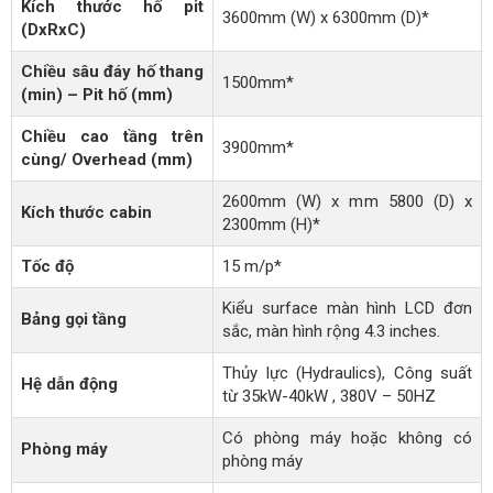
Kích thước hố pit
3600mm (W) x 6300mm (D)*
(DxRxC)
Chiều sâu đáy hố thang
1500mm*
(min) – Pit hố (mm)
Chiều cao tầng trên
3900mm*
cùng/ Overhead (mm)
2600mm (W) x mm 5800 (D) x
Kích thước cabin
2300mm (H)*
Tốc độ
15 m/p*
Kiểu surface màn hình LCD đơn
Bảng gọi tầng
sắc, màn hình rộng 4.3 inches.
Thủy lực (Hydraulics), Công suất
Hệ dẫn động
từ 35kW-40kW , 380V – 50HZ
Có phòng máy hoặc không có
Phòng máy
phòng máy