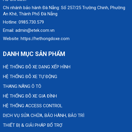
Chi nhánh bảo hành Đà Nẵng: Số 257/25 Trường Chinh, Phường
An Khê, Thành Phố Đà Nẵng
Hotline: 0985.730.579
Email: admin@etek.com.vn
Website: https://hethongdoxe.com
DANH MỤC SẢN PHẨM
HỆ THỐNG ĐỖ XE DẠNG XẾP HÌNH
HỆ THỐNG ĐỖ XE TỰ ĐỘNG
THANG NÂNG Ô TÔ
HỆ THỐNG ĐỖ XE GIA ĐÌNH
HỆ THỐNG ACCESS CONTROL
DỊCH VỤ SỬA CHỮA, BẢO HÀNH, BẢO TRÌ
THIẾT BỊ & GIẢI PHÁP BỔ TRỢ