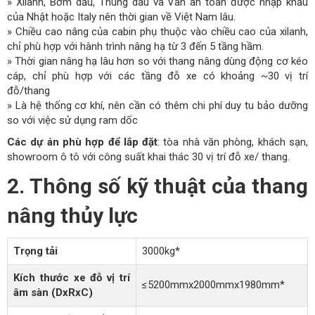
» Xilanh, Bơm dầu, Thùng dầu và Van an toàn được nhập khẩu
của Nhật hoặc Italy nên thời gian về Việt Nam lâu.
» Chiều cao nâng của cabin phụ thuộc vào chiều cao của xilanh,
chỉ phù hợp với hành trình nâng hạ từ 3 đến 5 tầng hầm.
» Thời gian nâng hạ lâu hơn so với thang nâng dùng động cơ kéo
cáp, chỉ phù hợp với các tầng đỗ xe có khoảng ~30 vị trí
đỗ/thang
» Là hệ thống cơ khí, nên cần có thêm chi phí duy tu bảo dưỡng
so với việc sử dụng ram dốc
Các dự án phù hợp để lắp đặt
: tòa nhà văn phòng, khách sạn,
showroom ô tô với công suất khai thác 30 vị trí đỗ xe/ thang.
2. Thông số kỹ thuật của thang
nâng thủy lực
Trọng tải
3000kg*
Kích thước xe đỗ vị trí
≤5200mmx2000mmx1980mm*
âm sàn (DxRxC)