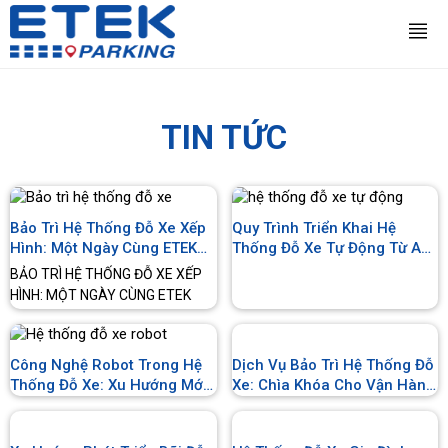
TIN TỨC
Bảo Trì Hệ Thống Đỗ Xe Xếp
Quy Trình Triển Khai Hệ
Hình: Một Ngày Cùng ETEK
Thống Đỗ Xe Tự Động Từ A–
Parking Tại Symphony
Z
BẢO TRÌ HỆ THỐNG ĐỖ XE XẾP
Riverside
HÌNH: MỘT NGÀY CÙNG ETEK
PARKING Một hệ thống đỗ xe xếp
hình muốn vận hành ổn định cần
được chăm sóc thường xuyên. Vì
Dịch Vụ Bảo Trì Hệ Thống Đỗ
Công Nghệ Robot Trong Hệ
vậy, bảo trì hệ thống đỗ xe không
Xe: Chìa Khóa Cho Vận Hành
Thống Đỗ Xe: Xu Hướng Mới
chỉ diễn ra khi thiết bị phát sinh
An Toàn & Bền Vững
Của Đô Thị Hiện Đại
sự cố. Với ETEK Parking, việc
kiểm tra và vệ sinh được…