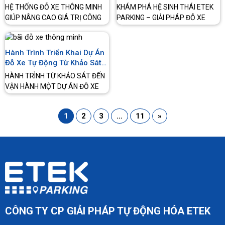
Trình
Thông Minh Toàn Diện
HỆ THỐNG ĐỖ XE THÔNG MINH
KHÁM PHÁ HỆ SINH THÁI ETEK
GIÚP NÂNG CAO GIÁ TRỊ CÔNG
PARKING – GIẢI PHÁP ĐỖ XE
TRÌNH Hệ thống đỗ xe thông
THÔNG MINH Giải pháp đỗ xe
minh đang…
thông minh…
Hành Trình Triển Khai Dự Án
Đỗ Xe Tự Động Từ Khảo Sát
Đến Vận Hành
HÀNH TRÌNH TỪ KHẢO SÁT ĐẾN
VẬN HÀNH MỘT DỰ ÁN ĐỖ XE
TỰ ĐỘNG Đằng sau mỗi hệ
thống…
1
2
3
…
11
»
CÔNG TY CP GIẢI PHÁP TỰ ĐỘNG HÓA ETEK