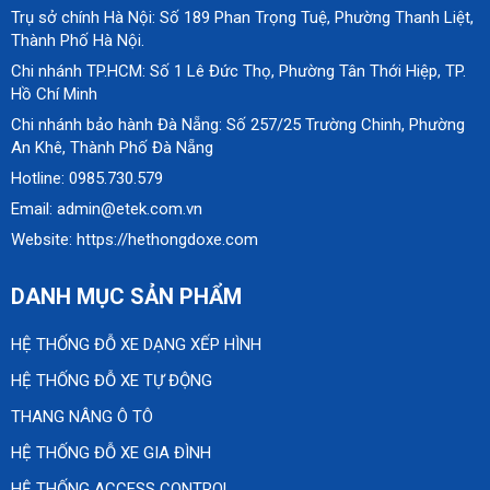
Trụ sở chính Hà Nội: Số 189 Phan Trọng Tuệ, Phường Thanh Liệt,
Thành Phố Hà Nội.
Chi nhánh TP.HCM: Số 1 Lê Đức Thọ, Phường Tân Thới Hiệp, TP.
Hồ Chí Minh
Chi nhánh bảo hành Đà Nẵng: Số 257/25 Trường Chinh, Phường
An Khê, Thành Phố Đà Nẵng
Hotline: 0985.730.579
Email: admin@etek.com.vn
Website: https://hethongdoxe.com
DANH MỤC SẢN PHẨM
HỆ THỐNG ĐỖ XE DẠNG XẾP HÌNH
HỆ THỐNG ĐỖ XE TỰ ĐỘNG
THANG NÂNG Ô TÔ
HỆ THỐNG ĐỖ XE GIA ĐÌNH
HỆ THỐNG ACCESS CONTROL