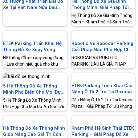
Xu Hướng Phát Triển Bãi Đỗ
Hệ Thống Đỗ Xe Gia Đình
Xe Tại Việt Nam Nửa Đầu
Thông Minh: Giải Pháp Tối
Năm 2026
Ưu Cho Mọi Không Gian
Hệ Thống Đỗ Xe Gia Đình Thông
Minh – Khám Phá Hệ Sinh Thái
ETEK Parking Không phải ngôi
nhà…
ETEK Parking Triển Khai Hệ
Robotic Vs Robocar Parking:
Thống Đỗ Xe Xoay Vòng
Giải Pháp Nào Phù Hợp Cho
Đứng Tại KCN An Hạ
Dự Án Của Bạn?
Hệ thống đỗ xe xoay vòng đứng
ROBOCAR VS ROBOTIC
– Lựa chọn hiệu quả cho khu
PARKING: ĐÂU LÀ GIẢI PHÁP
công nghiệp Hệ thống đỗ xe…
PHÙ HỢP CHO DỰ ÁN? Robocar
vs Robotic Parking là chủ đề…
ETEK Parking Triển Khai Cầu
5 Hệ Thống Đỗ Xe Thông
Nâng Ô Tô 2 Trụ Tại Roxana
Minh Phổ Biến Cho Mọi Dự
Plaza
Án
Cầu Nâng Ô Tô 2 Trụ Tại Roxana
5 Hệ Thống Đỗ Xe Thông Minh
Plaza – Giải Pháp Tối Ưu Không
Phù Hợp Cho Mọi Dự Án Nhu cầu
Gian Đỗ Xe Thiếu chỗ…
đỗ xe ngày càng tăng…
Hệ Thống Đỗ Xe Thông Minh
Khám Phá Hệ Sinh Thái ETEK
Giúp Nâng Cao Giá Trị Công
Parking – Giải Pháp Đỗ Xe