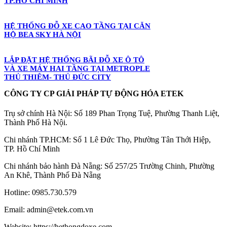
TP.HỒ CHÍ MINH
HỆ THỐNG ĐỖ XE CAO TẦNG TẠI CĂN
HỘ BEA SKY HÀ NỘI
LẮP ĐẶT HỆ THỐNG BÃI ĐỖ XE Ô TÔ
VÀ XE MÁY HAI TẦNG TẠI METROPLE
THỦ THIÊM- THỦ ĐỨC CITY
CÔNG TY CP GIẢI PHÁP TỰ ĐỘNG HÓA ETEK
Trụ sở chính Hà Nội: Số 189 Phan Trọng Tuệ, Phường Thanh Liệt,
Thành Phố Hà Nội.
Chi nhánh TP.HCM: Số 1 Lê Đức Thọ, Phường Tân Thới Hiệp,
TP. Hồ Chí Minh
Chi nhánh bảo hành Đà Nẵng: Số 257/25 Trường Chinh, Phường
An Khê, Thành Phố Đà Nẵng
Hotline: 0985.730.579
Email: admin@etek.com.vn
Website: https://hethongdoxe.com