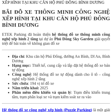
XẾP HÌNH TẠI KHU CĂN HỘ PHÚ ĐÔNG BÌNH DƯƠNG
BÃI ĐỖ XE THÔNG MINH CÔNG NGHỆ
XẾP HÌNH TẠI KHU CĂN HỘ PHÚ ĐÔNG
BÌNH DƯƠNG
ETEK Parking đã hoàn thiện
hệ thống đỗ xe thông minh công
nghệ xếp hình 2 tầng
tại dự án
Phú Đông Sky Garden
giải quyết
triệt để bài toán về không gian đỗ xe
Địa chỉ
: Khu căn hộ Phú Đông, đường An Bình, Dĩ An, Bình
Dương
Hạng mục:
Thiết kế, cung cấp và lắp đặt hệ thống đỗ xe bán
tự động
Công nghệ
: Hệ thống đỗ xe tự động dành cho ô tô – công
nghệ xếp hình 2 tầng
Sức chứa
: 194 vị trí đỗ xe
Năm triển khai:
2025
Phần mềm điều khiển và quản lý
: Trạm điều khiển trung
tâm, trạm phân loại xe và trạm kiểm soát xe ra vào
Hệ thống đỗ xe công nghệ xếp hình (Puzzle Parking)
là một giải