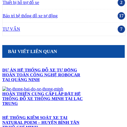
Thiết bị hỗ trợ đỗ xe
2
Bảo trì hệ thống đỗ xe tự động
17
TƯ VẤN
7
BÀI VIẾT LIÊN QUAN
DỰ ÁN HỆ THỐNG ĐỖ XE TỰ ĐỘNG
HOÀN TOÀN CÔNG NGHỆ ROBOCAR
TẠI QUẢNG NINH
HOÀN THIỆN CUNG CẤP LẮP ĐẶT HỆ
THỐNG ĐỖ XE THÔNG MINH TẠI LẠC
TRUNG
HỆ THỐNG KIỂM SOÁT XE TẠI
NATURAL POEM – HUYỆN BÌNH TÂN