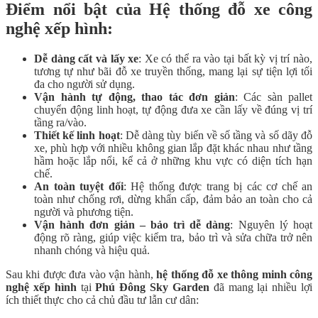
Điểm nổi bật của Hệ thống đỗ xe công
nghệ xếp hình:
Dễ dàng cất và lấy xe
: Xe có thể ra vào tại bất kỳ vị trí nào,
tương tự như bãi đỗ xe truyền thống, mang lại sự tiện lợi tối
đa cho người sử dụng.
Vận hành tự động, thao tác đơn giản
: Các sàn pallet
chuyển động linh hoạt, tự động đưa xe cần lấy về đúng vị trí
tầng ra/vào.
Thiết kế linh hoạt
: Dễ dàng tùy biến về số tầng và số dãy đỗ
xe, phù hợp với nhiều không gian lắp đặt khác nhau như tầng
hầm hoặc lắp nổi, kể cả ở những khu vực có diện tích hạn
chế.
An toàn tuyệt đối
: Hệ thống được trang bị các cơ chế an
toàn như chống rơi, dừng khẩn cấp, đảm bảo an toàn cho cả
người và phương tiện.
Vận hành đơn giản – bảo trì dễ dàng
: Nguyên lý hoạt
động rõ ràng, giúp việc kiểm tra, bảo trì và sửa chữa trở nên
nhanh chóng và hiệu quả.
Sau khi được đưa vào vận hành,
hệ thống đỗ xe thông minh công
nghệ xếp hình
tại
Phú Đông Sky Garden
đã mang lại nhiều lợi
ích thiết thực cho cả chủ đầu tư lẫn cư dân: