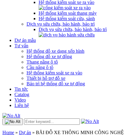
Hệ thống kiểm soát xe ra vào
Hệ thống kiểm soát thang máy
Hệ thống kiểm soát cửa, sảnh
Dịch vụ sửa chữa, bảo hành, bảo trì
Dịch vụ sửa chữa, bảo hành, bảo trì
Dự án mẫu
Tư vấn
Hệ thống đỗ xe dạng xếp hình
Hệ thống đỗ xe tự động
Thang nâng ô tô
Cầu nâng ô tô
Hệ thống kiểm soát xe ra vào
Thiết bị hỗ trợ đỗ xe
Bảo trì hệ thống đỗ xe tự động
Tin tức
Catalog
Video
Liên hệ
Home
»
Dự án
»
BÃI ĐỖ XE THÔNG MINH CÔNG NGHỆ