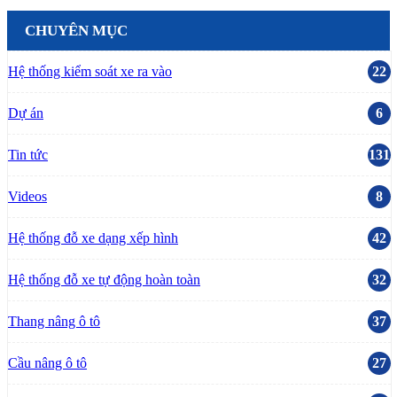
CHUYÊN MỤC
Hệ thống kiểm soát xe ra vào
22
Dự án
6
Tin tức
131
Videos
8
Hệ thống đỗ xe dạng xếp hình
42
Hệ thống đỗ xe tự động hoàn toàn
32
Thang nâng ô tô
37
Cầu nâng ô tô
27