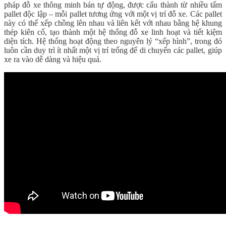
pháp đỗ xe thông minh bán tự động, được cấu thành từ nhiều tấm
pallet độc lập – mỗi pallet tương ứng với một vị trí đỗ xe. Các pallet
này có thể xếp chồng lên nhau và liên kết với nhau bằng hệ khung
thép kiên cố, tạo thành một hệ thống đỗ xe linh hoạt và tiết kiệm
diện tích. Hệ thống hoạt động theo nguyên lý “xếp hình”, trong đó
luôn cần duy trì ít nhất một vị trí trống để di chuyển các pallet, giúp
xe ra vào dễ dàng và hiệu quả.