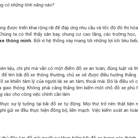
 thủ đắc lực để giải quyết sự khan hiếm bãi đỗ xe trong các thành
ại cho các thành phố bao gồm:
hờ đó mà giải pháp bãi đỗ xe tự động giảm được tình trạng ách tắc 
 hợp pháp
e thông minh là giải pháp tối ưu giúp các phương tiện giảm thời gia
phát thải ra môi trường. Đây là cách giúp giảm tình trạng ô nhiễm k
g tính năng bảo mật, an ninh mà bãi đỗ xe tự động sẽ giúp bảo đả
iảm thiểu tình trạng trộm cắp xe, giảm thiểu tai nạn cho tìm kiếm bã
 minh sẽ tốn ít nhân công hơn, tiết kiệm chi phí hơn. Hơn nữa, việc 
 hơn.
âm thương mại, dịch vụ sẽ thu hút, giữ chân được khách hàng, đối tá
 phần cũng chứng tỏ được cách vận hành tiên tiến, chuyên nghiệp
i tác, mang lại trải nghiệm tiện ích đối với khách hàng.