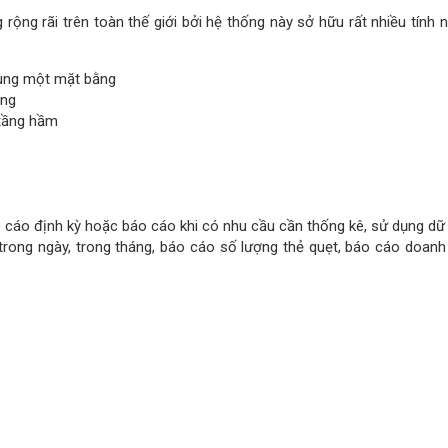
ng có những tính năng nào?
g được triển khai rộng rãi để đáp ứng nhu cầu và tốc độ đô thị hóa
 Chúng ta có thể thấy sân bay, chung cư cao tầng, các trường học,
 xe thông minh.
Bởi vì hệ thống này mang tới những lợi ích tiêu biể
nhiên liệu, chi phí mà vẫn có một điểm đỗ xe an toàn, đúng luật và t
vòng để tìm bãi đỗ xe thông thường, chủ xe sẽ được điều hướng thẳng
 xe khiến tâm lý của người lái xe an tâm, thoải mái. Đó là điều vô 
a giao thông. Không phải căng thẳng tìm kiếm một chỗ đỗ xe phù 
ng vào cho công việc chính cần làm.
hực sự lý tưởng tại bãi đỗ xe tự động. Mọi thứ trở nên thật tiện n
 phí gửi xe đều thực hiện đồng bộ, liền mạch. Việc kiểm soát an toà