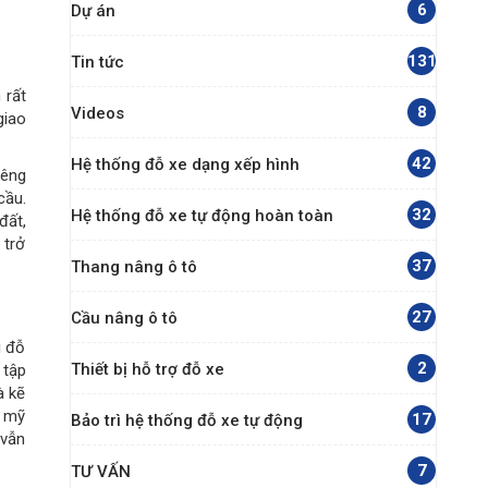
6
Dự án
131
Tin tức
 rất
8
Videos
giao
42
Hệ thống đỗ xe dạng xếp hình
iêng
cầu.
32
Hệ thống đỗ xe tự động hoàn toàn
đất,
 trở
37
Thang nâng ô tô
27
Cầu nâng ô tô
i đỗ
2
Thiết bị hỗ trợ đỗ xe
 tập
à kẽ
t mỹ
17
Bảo trì hệ thống đỗ xe tự động
 vẫn
7
TƯ VẤN