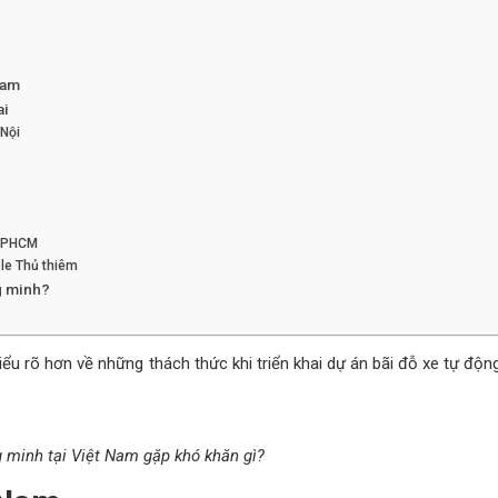
Nam
ai
 Nội
 TPHCM
ole Thủ thiêm
ng minh?
ểu rõ hơn về những thách thức khi triển khai dự án bãi đỗ xe tự động
g minh tại Việt Nam gặp khó khăn gì?