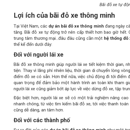
cũng dễ dàng, an tâm hơn.
Đối với các thành phố
Sự ra đời của các
dự án bãi đỗ xe thông minh
như một trợ
lớn. Điển hình những lợi ích mà bãi đỗ xe thông minh mang l
Giảm lưu lượng xe đỗ dưới lòng đường, trên vỉa hè. N
thông, lấn chiếm lòng đường, vỉa hè làm bãi đỗ xe bất
Giảm tình trạng ô nhiễm môi trường: Hệ thống bãi đỗ x
chuyển, giảm mức tiêu thụ nhiên liệu. Qua đó mà giảm 
khí, nhất là ở các đô thị lớn hiện nay.
Đảm bảo an toàn, trật tự chung cho đô thị: Nhờ nhữn
toàn cho phương tiện khi dừng đổ xe. Đây là giải pháp g
xe.
Giúp giảm chi phí quản lý: Việc quản lý bãi đỗ xe thông
lý chung của hệ thống dừng đỗ xe đô thị cũng dễ dàng
Đối với doanh nghiệp, tổ chức
Khi có bãi đỗ xe thông minh, doanh nghiệp, cơ quan, trung t
dàng hơn. Bởi việc triển khai hệ thống đỗ xe tự động một
doanh nghiệp, tổ chức. Đó là cách gây ấn tượng tốt đẹp với đố