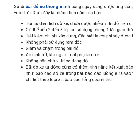
Bãi đỗ xe tự độ
Lợi ích của bãi đỗ xe thông minh
Tại Việt Nam, các
dự án bãi đỗ xe thông minh
đang ngày càn
tăng. Bãi đỗ xe tự động trở nên cấp thiết hơn bao giờ hết.
trung tâm thương mại…đâu đâu cũng cần một
hệ thống đỗ
thể kể đến dưới đây:
Đối với người lái xe
Bãi đỗ xe thông minh giúp người lái xe tiết kiệm thời gian, 
tiện. Thay vì lãng phí nhiên liệu, thời gian di chuyển lòng 
điểm đỗ xe có sẵn. Hơn thế nữa, việc chủ động đi tới điểm đỗ
quan trọng để đảm bảo một hành trình an toàn khi tham gi
người lái xe cũng giảm bớt áp lực về việc dừng đỗ xe, tập tru
Đặc biệt hơn, người lái xe sẽ có một trải nghiệm nâng cao t
nhanh chóng, từ việc tìm kiếm bãi đỗ xe, tới việc thanh toán