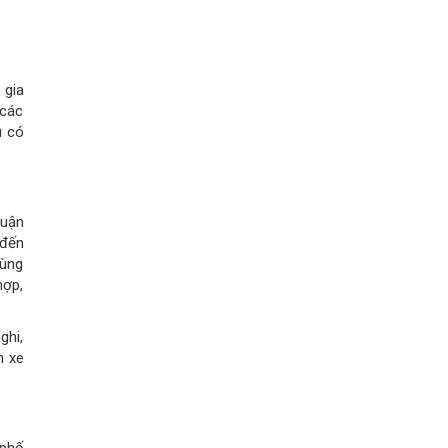
 phố
giao
n di
hông
m an
i đỗ
quản
c dễ
 của