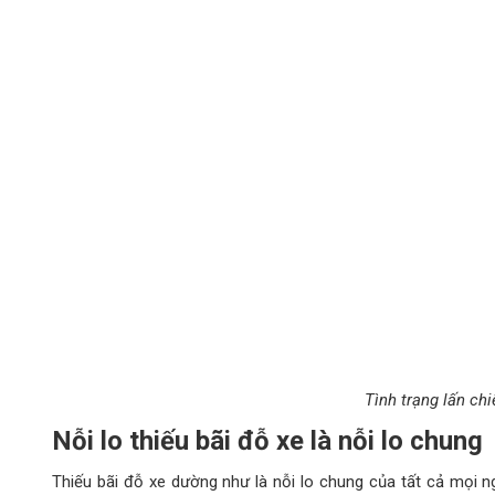
thiết kế, lắp đặt và quản lý không gian đỗ xe tiện nghi, thu
đại mà việc cập nhật trực tiếp vị trí đỗ xe, tính khả dụng củ
Những tính năng cơ bản của bãi đỗ x
Sở dĩ
bãi đỗ xe thông minh
càng ngày càng được ứng dụng r
vượt trội. Dưới đây là những tính năng cơ bản:
Tối ưu diện tích đỗ xe, chứa được nhiều vị trí đỗ trên
Có thể xếp 2 đến 3 lớp xe sử dụng chung 1 làn giao th
Tiết kiệm chi phí xây dựng, đặc biệt là chi phí xây dựng
Không phải sử dụng ram dốc
Giảm va chạm trong bãi đỗ
An ninh tốt, không sợ mất phụ kiện xe
Không cần nhớ vị trí xe đang đỗ
Bãi đỗ xe tự động cũng có thêm tính năng kết xuất báo
như: báo cáo số xe trong bãi, báo cáo luồng e ra vào
chi tiết theo loại xe, báo cáo tổng doanh thu