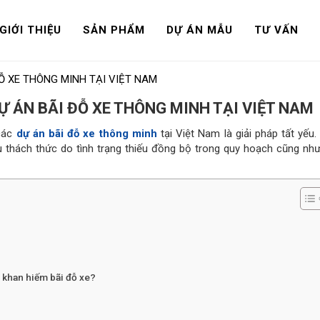
GIỚI THIỆU
SẢN PHẨM
DỰ ÁN MẪU
TƯ VẤN
Ỗ XE THÔNG MINH TẠI VIỆT NAM
Ự ÁN BÃI ĐỖ XE THÔNG MINH TẠI VIỆT NAM
 các
dự án bãi đỗ xe thông minh
tại Việt Nam là giải pháp tất yếu.
ều thách thức do tình trạng thiếu đồng bộ trong quy hoạch cũng nh
n khan hiếm bãi đỗ xe?