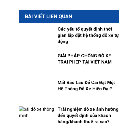
BÀI VIẾT LIÊN QUAN
n là
Các yếu tố quyết định thời
gian lắp đặt hệ thống đỗ xe tự
thuê
động
thuê
GIẢI PHÁP CHỐNG ĐỖ XE
g đỗ
TRÁI PHÉP TẠI VIỆT NAM
nước
Mất Bao Lâu Để Cài Đặt Một
Hệ Thống Đỗ Xe Hiện Đại?
án
Trải nghiệm đỗ xe ảnh hưởng
đến quyết định của khách
hàng/khách thuê ra sao?
ệ để