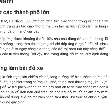
 Nam
ở các thành phố lớn
.HCM, Đà Nẵng…lưu lượng phương tiện giao thông trong và ngoại tỉnh
ình trạng ùn tắc giao thông mà còn tạo áp lực rất lớn lên hệ tầng 
n chưa tìm ra lời giải đáp.
 đáp ứng được khoảng 8 đến 10% nhu cầu dừng đỗ xe nói chung. R
ăn phòng, trung tâm thương mại thì chỉ đáp ứng được 3 đến 4% nhu 
 sử dụng ô tô ngày càng gia tăng, các đô thị sầm uất này càng thiếu 
các truyền thống. Bởi vậy, tình trạng dừng, đỗ xe sai quy định đang
ờng làm bãi đỗ xe
 là tình trạng lấn chiếm vỉa hè, lòng đường để hình thành những bã
ố lớn, đặc biệt trong những khu phố, trung tâm thương mại, khu vực
ng đỗ xe trái phép không những gây mất an toàn giao thông mà còn l
à còn chưa kể đến hậu quả tràn lan các bãi đỗ xe lấn chiếm gây mấ
 vẫn chỉ dừng lại ở những biện pháp tạm thời. Bởi thực tế chính quyền
n đúng quy định.