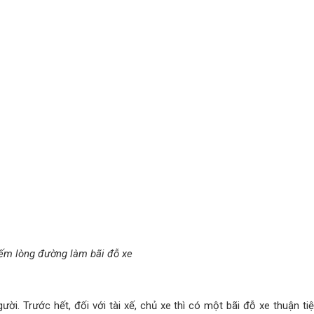
ận lợi và hiệu quả hơn. Thông qua các phần mềm, ứng dụng, tính năng 
a bãi đỗ được nhanh chóng, hiệu quả.
e thông minh
ộng rãi trên toàn thế giới bởi hệ thống này sở hữu rất nhiều tính 
 cùng một mặt bằng
ông
 tầng hầm
 cáo định kỳ hoặc báo cáo khi có nhu cầu cần thống kê, sử dụng dữ 
 trong ngày, trong tháng, báo cáo số lượng thẻ quẹt, báo cáo doanh