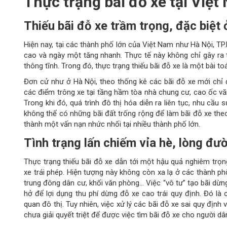
Thực trạng bãi đỗ xe tại Việt
Thiếu bãi đỗ xe trầm trọng, đặc biệt 
Hiện nay, tại các thành phố lớn của Việt Nam như Hà Nội, TP
cao và ngày một tăng nhanh. Thực tế này không chỉ gây ra t
thông tĩnh. Trong đó, thực trạng thiếu bãi đỗ xe là một bài toá
Đơn cử như ở Hà Nội, theo thống kê các bãi đỗ xe mới chỉ
các điểm trông xe tại tầng hầm tòa nhà chung cư, cao ốc v
Trong khi đó, quá trình đô thị hóa diễn ra liên tục, nhu cầu
không thể có những bãi đất trống rộng để làm bãi đỗ xe theo 
thành một vấn nạn nhức nhối tại nhiều thành phố lớn.
Tình trạng lấn chiếm vỉa hè, lòng đư
Thực trạng thiếu bãi đỗ xe dẫn tới một hậu quả nghiêm trọng
xe trái phép. Hiện tượng này không còn xa lạ ở các thành ph
trung đông dân cư, khối văn phòng… Việc “vô tư” tạo bãi dừ
hở để lợi dụng thu phí dừng đỗ xe cao trái quy định. Đó l
quan đô thị. Tuy nhiên, việc xử lý các bãi đỗ xe sai quy định
chưa giải quyết triệt để được việc tìm bãi đỗ xe cho người dâ