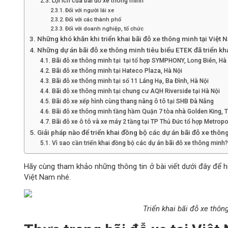
Lợi ích của bãi đỗ xe thông minh
Đối với người lái xe
Đối với các thành phố
Đối với doanh nghiệp, tổ chức
Những khó khăn khi triển khai bãi đỗ xe thông minh tại Việt 
Những dự án bãi đỗ xe thông minh tiêu biểu ETEK đã triển kh
Bãi đỗ xe thông minh tại tại tổ hợp SYMPHONY, Long Biên, Hà
Bãi đỗ xe thông minh tại Hateco Plaza, Hà Nội
Bãi đỗ xe thông minh tại số 11 Láng Hạ, Ba Đình, Hà Nội
Bãi đỗ xe thông minh tại chung cư AQH Riverside tại Hà Nội
Bãi đỗ xe xếp hình cùng thang nâng ô tô tại SHB Đà Nẵng
Bãi đỗ xe thông minh tầng hầm Quận 7 tòa nhà Golden King,
Bãi đỗ xe ô tô và xe máy 2 tầng tại TP Thủ Đức tổ hợp Metrop
Giải pháp nào để triển khai đồng bộ các dự án bãi đỗ xe thô
Vì sao cần triển khai đồng bộ các dự án bãi đỗ xe thông minh?
Hãy cùng tham khảo những thông tin ở bài viết dưới đây để hi
Việt Nam nhé.
Triển khai bãi đỗ xe thôn