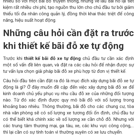
nhiều so với một bãi đỗ truyền thống, nhưng về lâu dài nó lại tiết
kiệm rất nhiều chi phí, tạo nguồn thu lớn cho chủ đầu tư bởi giảm
thiểu tối đa nhân công quản lý, đồng thời khai thác triệt để công
năng, hiệu suất hoạt động.
Những câu hỏi cần đặt ra trước
khi thiết kế bãi đỗ xe tự động
Trước khi
thiết kế bãi đỗ xe tự động
chủ đầu tư cần xác định
một số vấn đề liên quan, và đặt ra các câu hỏi để nhận được sự
tư vấn lựa chọn giải pháp bãi đỗ xe phù hợp từ đơn vị thiết kế.
Câu hỏi đầu tiên cần đặt ra đó là mục đích xây dựng bãi đỗ xe tự
động là gì? Ở đây muốn đề cập đến việc xây dựng bãi đỗ xe để
kinh doanh chủ yếu phục vụ nhu cầu đỗ xe của những đối tượng
nào. Từ đó xác định được quy mô bãi đỗ với số lượng trong
khoảng bao nhiêu. Thông thường, bãi đỗ cho các chung cư, tòa
nhà văn phòng sẽ có số lượng xe tương đối ổn định, chủ đầu tư
có thể biết khá chính xác về số lượng xe cần chỗ đỗ. Nhưng với
các trung tâm thương mại, ga tàu, xe, các khu vực công cộng,…
thì lại cần có sự tính toán vì thường xuyên có xe lưu chuyển.