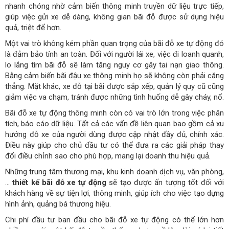
nhanh chóng nhờ cảm biến thông minh truyền dữ liệu trực tiếp,
giúp việc gửi xe dễ dàng, không gian bãi đỗ được sử dụng hiệu
quả, triệt để hơn.
Một vai trò không kém phần quan trọng của bãi đỗ xe tự động đó
là đảm bảo tính an toàn. Đối với người lái xe, việc đi loanh quanh,
lo lắng tìm bãi đỗ sẽ làm tăng nguy cơ gây tai nạn giao thông.
Bằng cảm biến bãi đậu xe thông minh họ sẽ không còn phải căng
thẳng. Mặt khác, xe đỗ tại bãi được sắp xếp, quản lý quy cũ cũng
giảm việc va chạm, tránh được những tình huống dễ gây cháy, nổ.
Bãi đỗ xe tự động thông minh còn có vai trò lớn trong việc phân
tích, báo cáo dữ liệu. Tất cả các vấn đề liên quan bao gồm cả xu
hướng đỗ xe của người dùng được cập nhật đầy đủ, chính xác.
Điều này giúp cho chủ đầu tư có thể đưa ra các giải pháp thay
đổi điều chỉnh sao cho phù hợp, mang lại doanh thu hiệu quả.
Những trung tâm thương mại, khu kinh doanh dịch vụ, văn phòng,
…
thiết kế bãi đỗ xe tự động
sẽ tạo được ấn tượng tốt đối với
khách hàng về sự tiện lợi, thông minh, giúp ích cho việc tạo dựng
hình ảnh, quảng bá thương hiệu.
Chi phí đầu tư ban đầu cho bãi đỗ xe tự động có thể lớn hơn