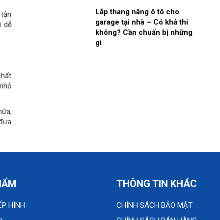
Lắp thang nâng ô tô cho
 tận
garage tại nhà – Có khả thi
ì dễ
không? Cần chuẩn bị những
gì
chất
 nhỏ
nữa,
 đưa
HẨM
THÔNG TIN KHÁC
ẾP HÌNH
CHÍNH SÁCH BẢO MẬT