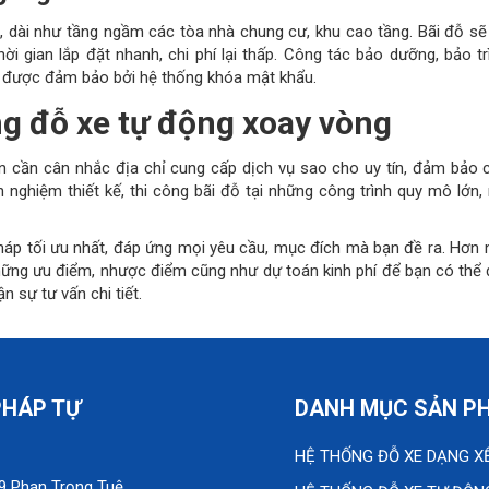
ẹp, dài như tầng ngầm các tòa nhà chung cư, khu cao tầng. Bãi đỗ sẽ
i gian lắp đặt nhanh, chi phí lại thấp. Công tác bảo dưỡng, bảo tr
 được đảm bảo bởi hệ thống khóa mật khẩu.
ống đỗ xe tự động xoay vòng
n cần cân nhắc địa chỉ cung cấp dịch vụ sao cho uy tín, đảm bảo 
 nghiệm thiết kế, thi công bãi đỗ tại những công trình quy mô lớn,
háp tối ưu nhất, đáp ứng mọi yêu cầu, mục đích mà bạn đề ra. Hơn 
hững ưu điểm, nhược điểm cũng như dự toán kinh phí để bạn có thể
n sự tư vấn chi tiết.
PHÁP TỰ
DANH MỤC SẢN P
HỆ THỐNG ĐỖ XE DẠNG X
89 Phan Trọng Tuệ,