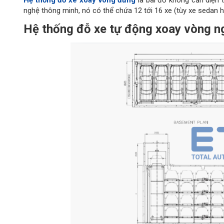
Hệ thống đỗ xe xoay vòng đứng
là bãi đỗ không cần diện t
nghệ thông minh, nó có thể chứa 12 tới 16 xe (tùy xe sedan h
Hệ thống đỗ xe tự động xoay vòng n