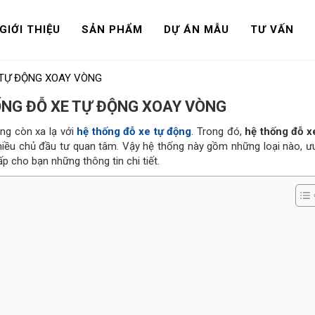
GIỚI THIỆU
SẢN PHẨM
DỰ ÁN MẪU
TƯ VẤN
 TỰ ĐỘNG XOAY VÒNG
ỐNG ĐỖ XE TỰ ĐỘNG XOAY VÒNG
ng còn xa lạ với
hệ thống đỗ xe tự động
. Trong đó,
hệ thống đỗ x
iều chủ đầu tư quan tâm. Vậy hệ thống này gồm những loại nào, ư
p cho bạn những thông tin chi tiết.