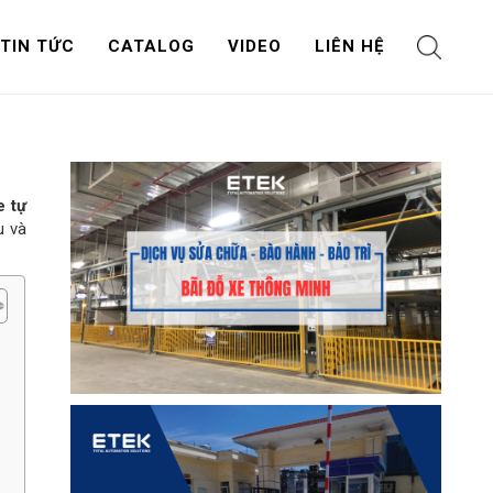
TIN TỨC
CATALOG
VIDEO
LIÊN HỆ
e tự
u và