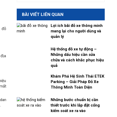
BÀI VIẾT LIÊN QUAN
Lợi ích bãi đỗ xe thông minh
i đỗ
mang lại cho người dùng và
quản lý
Hệ thống đỗ xe tự động –
Những dấu hiệu cần sửa
 địa
chữa và cách khắc phục hiệu
quả
Khám Phá Hệ Sinh Thái ETEK
hiệu
Parking – Giải Pháp Đỗ Xe
 mất
Thông Minh Toàn Diện
Những bước chuẩn bị cần
edan
thiết trước khi lắp đặt cổng
.
kiểm soát xe ra vào