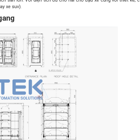
ích sàn lớn. Với diện tích đủ cho hai chỗ đậu xe cùng với thiết kế, 
ay xe suv).
gang