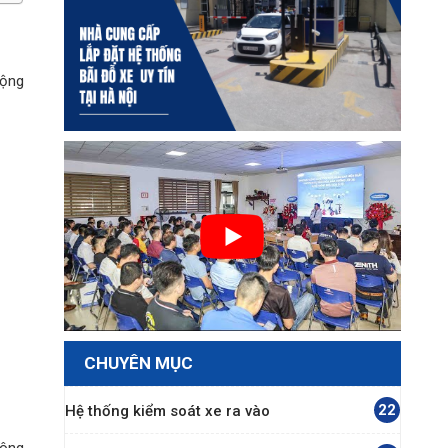
động
CHUYÊN MỤC
22
Hệ thống kiểm soát xe ra vào