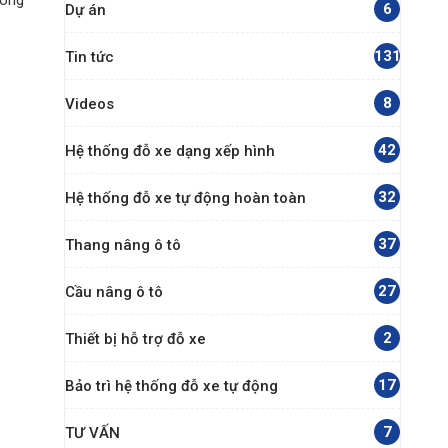
công
6
Dự án
131
Tin tức
8
Videos
42
Hệ thống đỗ xe dạng xếp hình
32
Hệ thống đỗ xe tự động hoàn toàn
37
Thang nâng ô tô
27
Cầu nâng ô tô
2
Thiết bị hỗ trợ đỗ xe
17
Bảo trì hệ thống đỗ xe tự động
7
TƯ VẤN