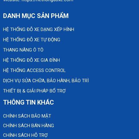
DANH MỤC SẢN PHẨM
HỆ THỐNG ĐỖ XE DẠNG XẾP HÌNH
HỆ THỐNG ĐỖ XE TỰ ĐỘNG
THANG NÂNG Ô TÔ
HỆ THỐNG ĐỖ XE GIA ĐÌNH
HỆ THỐNG ACCESS CONTROL
DỊCH VỤ SỬA CHỮA, BẢO HÀNH, BẢO TRÌ
THIẾT BỊ & GIẢI PHÁP BỔ TRỢ
THÔNG TIN KHÁC
CHÍNH SÁCH BẢO MẬT
CHÍNH SÁCH BÁN HÀNG
CHÍNH SÁCH HỖ TRỢ