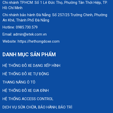
Chi nhánh TP.HCM: Số 1 Lê Đức Thọ, Phường Tân Thới Hiệp, TP.
Hồ Chí Minh
Chi nhánh bảo hành Đà Nẵng: Số 257/25 Trường Chinh, Phường
An Khê, Thành Phố Đà Nẵng
Hotline: 0985.730.579
Email: admin@etek.com.vn
Website: https://hethongdoxe.com
DANH MỤC SẢN PHẨM
HỆ THỐNG ĐỖ XE DẠNG XẾP HÌNH
HỆ THỐNG ĐỖ XE TỰ ĐỘNG
THANG NÂNG Ô TÔ
HỆ THỐNG ĐỖ XE GIA ĐÌNH
HỆ THỐNG ACCESS CONTROL
DỊCH VỤ SỬA CHỮA, BẢO HÀNH, BẢO TRÌ